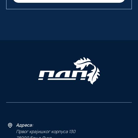
Адреса:
Првог крајишког корпуса 130
78000 Бања Лука