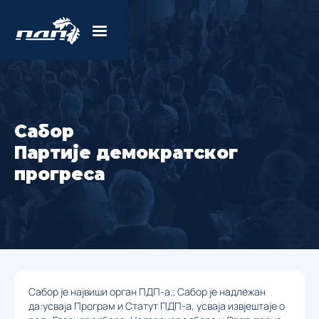
Сабор
Партије демократског
прогреса
Сабор је највиши орган ПДП-а.; Сабор је надлежан
да:усваја Програм и Статут ПДП-а, усваја извјештаје о