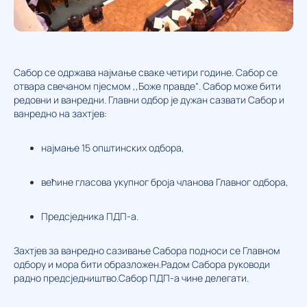
Сабор се одржава најмање сваке четири године. Сабор се
отвара свечаном пјесмом ‚‚Боже правде“. Сабор може бити
редовни и ванредни. Главни одбор је дужан сазвати Сабор и
ванредно на захтјев:
најмање 15 општинских одбора,
већине гласова укупног броја чланова Главног одбора,
Предсједника ПДП-а.
Захтјев за ванредно сазивање Сабора подноси се Главном
одбору и мора бити образложен.Радом Сабора руководи
радно предсједништво.Сабор ПДП-а чине делегати.