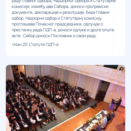
раду Главног одбора, Надзорног одбора и Статутарне
комисије, између два Сабора, доноси програмске
документе, декларације и резолуције, бира Главни
одбор, Надзорни одбор и Статутарну комисију,
проглашава Почасног предсједника, одлучује о
престанку рада ПДП-а, доноси одлуке и друге опште
акте . Сабор доноси Пословник о свом раду.
Члан 20. Статута ПДП-а