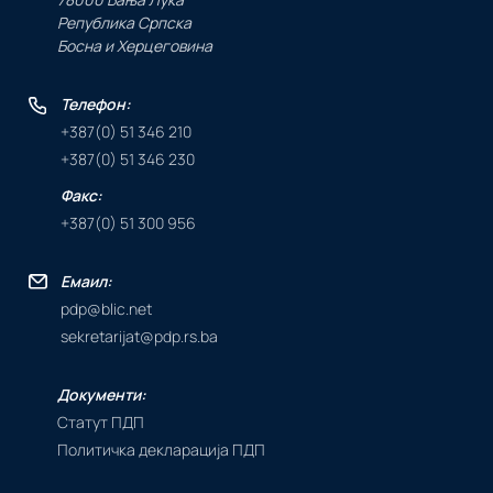
Република Српска
Босна и Херцеговина
Телефон:
+387(0) 51 346 210
+387(0) 51 346 230
Факс:
+387(0) 51 300 956
Емаил:
pdp@blic.net
sekretarijat@pdp.rs.ba
Документи:
Статут ПДП
Политичка декларација ПДП