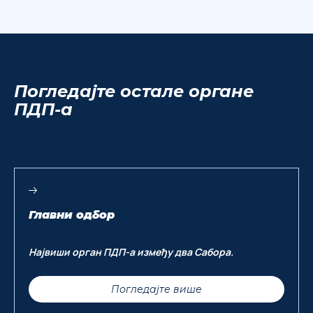
Погледајте остале органе
ПДП-а
Главни одбор
Hајвиши орган ПДП-а између два Сабора.
Погледајте више