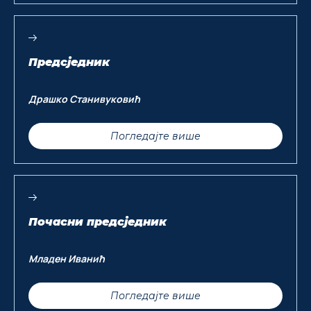
Предсједник
Драшко Станивуковић
Погледајте више
Почасни предсједник
Младен Иванић
Погледајте више