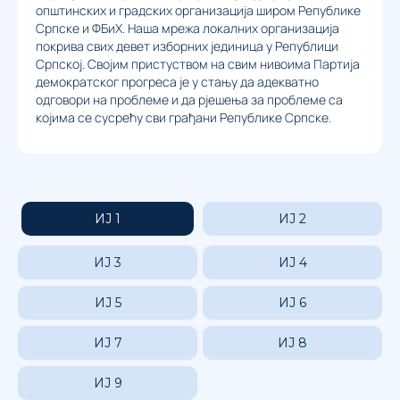
општинских и градских организација широм Републике
Српске и ФБиХ. Наша мрежа локалних организација
покрива свих девет изборних јединица у Републици
Српској. Својим пристуством на свим нивоима Партија
демократског прогреса је у стању да адекватно
одговори на проблеме и да рјешења за проблеме са
којима се сусрећу сви грађани Републике Српске.
ИЈ 1
ИЈ 2
ИЈ 3
ИЈ 4
ИЈ 5
ИЈ 6
ИЈ 7
ИЈ 8
ИЈ 9