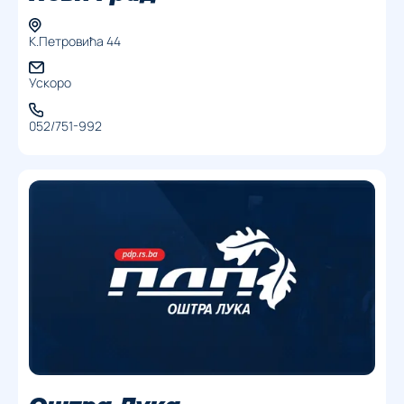
К.Петровића 44
Ускоро
052/751-992