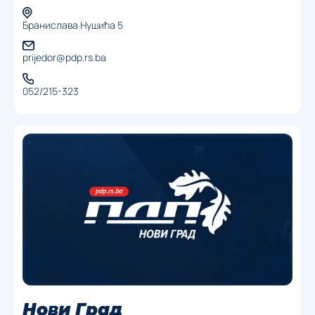
Бранислава Нушића 5
prijedor@pdp.rs.ba
052/215-323
Нови Град