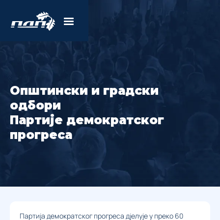
Општински и градски
одбори
Партије демократског
прогреса
Партија демократског прогреса дјелује у преко 60