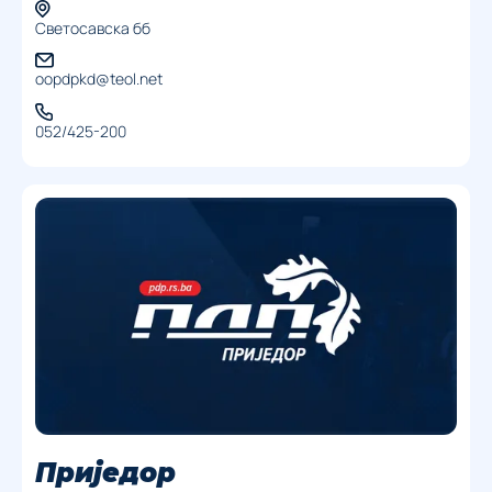
Светосавска бб
oopdpkd@teol.net
052/425-200
Приједор