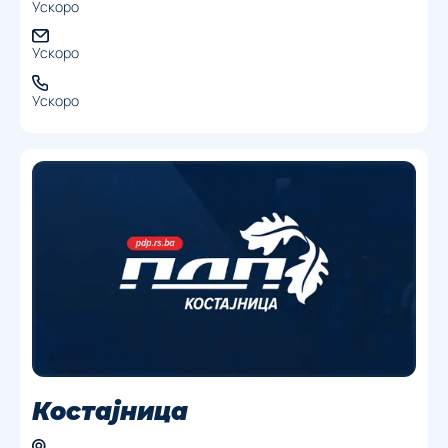
Ускоро
Ускоро
Ускоро
Костајница