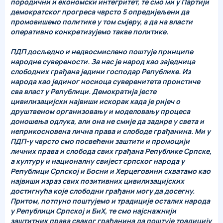
породични и економски интегритет, те смо ми у Партији
демократског прогреса чврсто 5 опредијељени да
промовишемо политике у том смјеру, а да на власти
оперативно конкретизујемо такве политике.
ПДП досљедно и недвосмислено поштује принципе
народне суверености. За нас је народ као заједница
слободних грађана једини господар Републике. Из
народа као јединог носиоца суверенитета проистиче
сва власт у Републици. Демократија јесте
цивилизацијски највиши искорак када је ријеч о
друштвеном организовању и моделовању процеса
доношења одлука, али она не смије да задире у света и
неприкосновена лична права и слободе грађанина. Ми у
ПДП-у чврсто смо посвећени заштити и промоцији
личних права и слобода свих грађана Републике Српске,
а културу и националну свијест српског народа у
Републици Српској и Босни и Херцеговини схватамо као
највиши израз свих позитивних цивилизацијских
достигнућа које слободни грађани могу да досегну.
Притом, потпуно поштујемо и традиције осталих народа
у Републици Српској и БиХ, те смо најснажнији
заштитник права сваког грађанина да поштује традицију