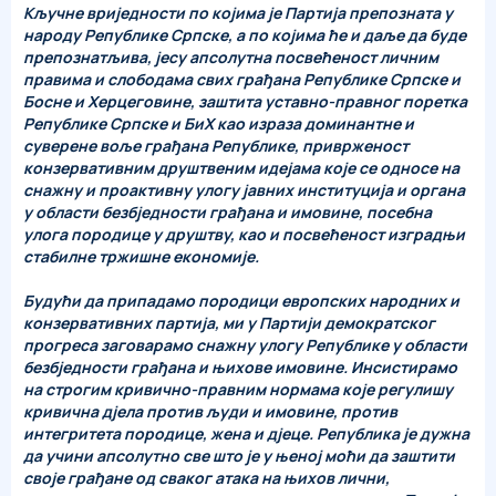
Кључне вриједности по којима је Партија препозната у
народу Републике Српске, а по којима ће и даље да буде
препознатљива, јесу апсолутна посвећеност личним
правима и слободама свих грађана Републике Српске и
Босне и Херцеговине, заштита уставно-правног поретка
Републике Српске и БиХ као израза доминантне и
суверене воље грађана Републике, приврженост
конзервативним друштвеним идејама које се односе на
снажну и проактивну улогу јавних институција и органа
у области безбједности грађана и имовине, посебна
улога породице у друштву, као и посвећеност изградњи
стабилне тржишне економије.
Будући да припадамо породици европских народних и
конзервативних партија, ми у Партији демократског
прогреса заговарамо снажну улогу Републике у области
безбједности грађана и њихове имовине. Инсистирамо
на строгим кривично-правним нормама које регулишу
кривична дјела против људи и имовине, против
интегритета породице, жена и дјеце. Република је дужна
да учини апсолутно све што је у њеној моћи да заштити
своје грађане од сваког атака на њихов лични,