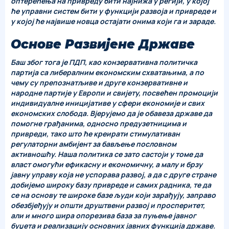
оптерећења на привреду бити најнижа у регији, у којој
ће управни систем бити у функцији развоја и привреде и
у којој ће највише новца остајати онима који га и зараде.
Основе Развијене Државе
Баш због тога је ПДП, као конзервативна политичка
партија са либералним економским схватањима, а по
чему су препознатљиве и друге конзервативне и
народне партије у Европи и свијету, посвећен промоцији
индивидуалне иницијативе у сфери економије и свих
економских слобода. Вјерујемо да је обавеза државе да
помогне грађанима, односно предузетницима и
привреди, тако што ће креирати стимулативан
регулаторни амбијент за бављење пословном
активношћу. Наша политика се зато састоји у томе да
власт омогући ефикасну и економичну, а малу и брзу
јавну управу која не успорава развој, а да с друге стране
добијемо широку базу привреде и самих радника, те да
се на основу те широке базе људи који зарађују, заправо
обезбјеђују и општи друштвени развој и просперитет,
али и много шира опорезива база за пуњење јавног
буџета и реализацију основних јавних функција државе.