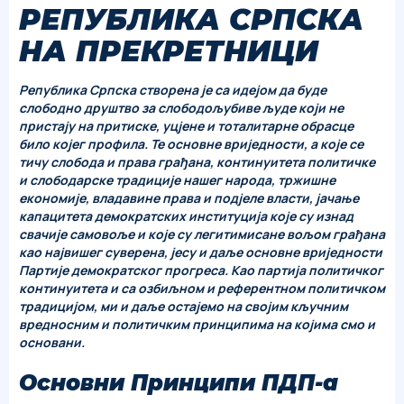
РЕПУБЛИКА СРПСКА
НА ПРЕКРЕТНИЦИ
Република Српска створена је са идејом да буде
слободно друштво за слободољубиве људе који не
пристају на притиске, уцјене и тоталитарне обрасце
било којег профила. Те основне вриједности, а које се
тичу слобода и права грађана, континуитета политичке
и слободарске традиције нашег народа, тржишне
економије, владавине права и подјеле власти, јачање
капацитета демократских институција које су изнад
свачије самовоље и које су легитимисане вољом грађана
као највишег суверена, јесу и даље основне вриједности
Партије демократског прогреса. Као партија политичког
континуитета и са озбиљном и референтном политичком
традицијом, ми и даље остајемо на својим кључним
вредносним и политичким принципима на којима смо и
основани.
Основни Принципи ПДП-а