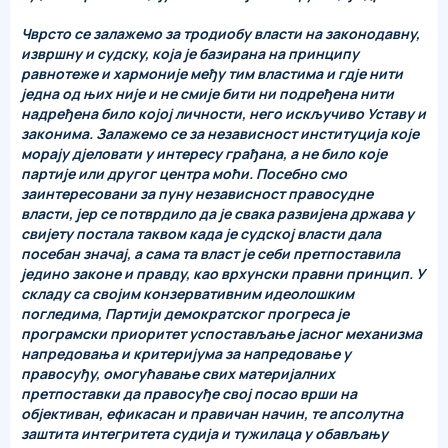
Чврсто се залажемо за тродиобу власти на законодавну,
извршну и судску, која је базирана на принципу
равнотеже и хармоније међу тим властима и гдје нити
једна од њих није и не смије бити ни подређена нити
надређена било којој личности, него искључиво Уставу и
законима. Залажемо се за независност институција које
морају дјеловати у интересу грађана, а не било које
партије или другог центра моћи. Посебно смо
заинтересовани за пуну независност правосудне
власти, јер се потврдило да је свака развијена држава у
свијету постала таквом када је судској власти дала
посебан значај, а сама та власт је себи претпоставила
једино законе и правду, као врхунски правни принцип. У
складу са својим конзервативним идеолошким
погледима, Партији демократског прогреса је
програмски приоритет успостављање јасног механизма
напредовања и критеријума за напредовање у
правосуђу, омогућавање свих материјалних
претпоставки да правосуђе свој посао врши на
објективан, ефикасан и правичан начин, те апсолутна
заштита интегритета судија и тужилаца у обављању