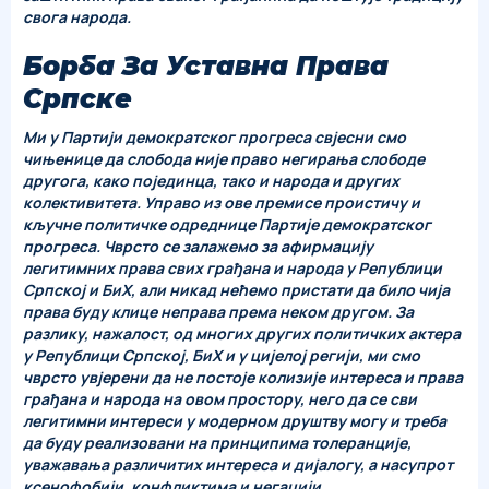
свога народа.
Борба За Уставна Права
Српске
Ми у Партији демократског прогреса свјесни смо
чињенице да слобода није право негирања слободе
другога, како појединца, тако и народа и других
колективитета. Управо из ове премисе проистичу и
кључне политичке одреднице Партије демократског
прогреса. Чврсто се залажемо за афирмацију
легитимних права свих грађана и народа у Републици
Српској и БиХ, али никад нећемо пристати да било чија
права буду клице неправа према неком другом. За
разлику, нажалост, од многих других политичких актера
у Републици Српској, БиХ и у цијелој регији, ми смо
чврсто увјерени да не постоје колизије интереса и права
грађана и народа на овом простору, него да се сви
легитимни интереси у модерном друштву могу и треба
да буду реализовани на принципима толеранције,
уважавања различитих интереса и дијалогу, а насупрот
ксенофобији, конфликтима и негацији.