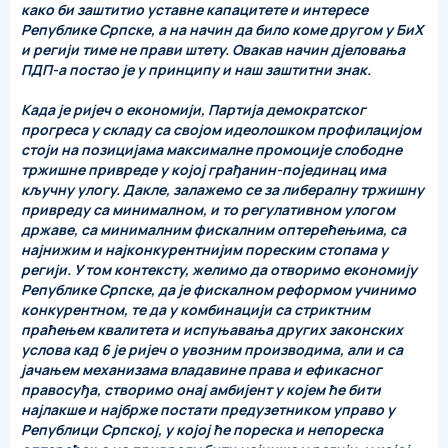
како би заштитио уставне капацитете и интересе
Републике Српске, а на начин да било коме другом у БиХ
и регији тиме не прави штету. Овакав начин дјеловања
ПДП-а постао је у принципу и наш заштитни знак.
Када је ријеч о економији, Партија демократског
прогреса у складу са својом идеолошком профилацијом
стоји на позицијама максималне промоције слободне
тржишне привреде у којој грађанин-појединац има
кључну улогу. Дакле, залажемо се за либералну тржишну
привреду са минималном, и то регулативном улогом
државе, са минималним фискалним оптерећењима, са
најнижим и најконкурентнијим пореским стопама у
регији. У том контексту, желимо да отворимо економију
Републике Српске, да је фискалном реформом учинимо
конкурентном, те да у комбинацији са стриктним
праћењем квалитета и испуњавања других законских
услова кад 6 је ријеч о увозним производима, али и са
јачањем механизама владавине права и ефикасног
правосуђа, створимо онај амбијент у којем ће бити
најлакше и најбрже постати предузетником управо у
Републици Српској, у којој ће пореска и непореска