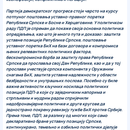
Партија демократског прогреса стоји чврсто на курсу
потпуног поштовања уставно-правног поретка
Републике Српске и Босне и Херцеговине. У политичком
раду ПДП је спреман да покаже своја основна политичка
опредјељења, као што је много пута и доказао: заштита
уставне позиције Републике Српске, поштовање
уставног поретка БиХ на бази договора и компромиса
њених релевантних политичких фактора,
бескомпромисна борба за заштиту права Републике
Српске да прославља свој Дан Републике, као и да у тој
прослави учествује српска компонента у Оружаним
снагама БиХ, заштита уставне надлежности у области
безбједности и унутрашњих послова. Посебно су биле
важне активности кључних носилаца политичких
позиција ПДП-а који су заједничким напорима и
стрпљивим и мудрим радом спријечили
недобронамјерне политичке и друге кругове да
једнострано покрену ревизију тужбе БиХ против Србије.
Према томе, ПДП, за разлику од многих који само
декларативно бране уставну позицију Српске,
континуирано, темељно и озбиљно политички дјелује