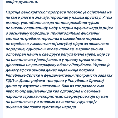
својих дужности.
Партија демократског прогреса посебно је осјетљива на
питање улоге и значаја породице у нашем друштву. У том
смислу, учинићемо све да поново рехабилитујемо
позитивну перцепцију међу младим људима када је ријеч
о заснивању породице, прилагодићемо фискални
систем потребама породица и смањићемо пореска
оптерећења у максималној могућој мјери за вишечлане
породице, односно њихове чланове, а вршићемо на
одговоран начин и све друге регулативне мјере, које су
на располагању јавној власти у правцу проактивног
дјеловања на демографску обнову Републике. Управо је
демографска обнова данас најважнија потреба
Републике Српске и фундаментални програмски задатак
ПДП-а. Демографски трендови у Републици Срспкој
данас су изузетно негативни. Баш из тог разлога смо
чврсто опредијељени да као одговорна и озбиљна
народна странка искористимо све ресурсе који су нам
на располагању и ставимо их снажно у функцију
очувања биолошке супстанце народа.