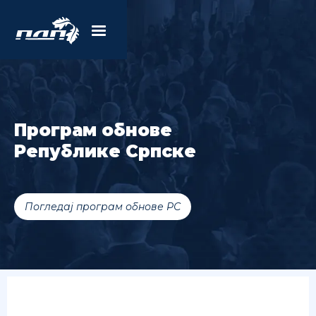
Програм обнове
Републике Српске
Погледај програм обнове РС