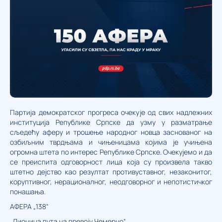
Партија демократског прогреса очекује од свих надлежних
институција Републике Српске да узму у разматрање
сљедећу аферу и трошење народног новца заснованог на
озбиљним тврдњама и чињеницама којима је учињена
огромна штета по интерес Републике Српске. Очекујемо и да
се преиспита одговорност лица која су произвела такво
штетно дејство као резултат противуставног, незаконитог,
коруптивног, нерационалног, неодговорног и непотистичког
понашања.
АФЕРА „138“
„Дионица пута на превоју Чемерно“