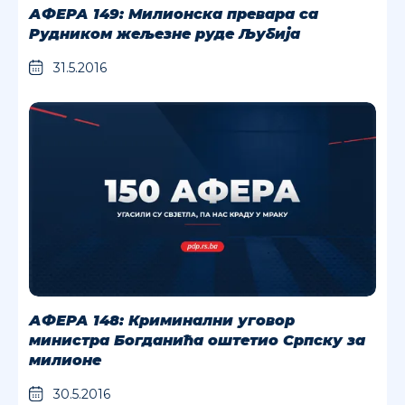
АФЕРА 149: Милионска превара са
Рудником жељезне руде Љубија
31.5.2016
АФЕРА 148: Криминални уговор
министра Богданића оштетио Српску за
милионе
30.5.2016