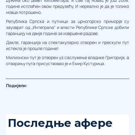
дужина око девет километара, и сав тај новац је још 2008.
године исплаћен овом предузећу. И нереално је да је толико
новца потрошено.
Република Српска и путници за црногорско приморје су
заузврат од „Интеграла“ и власти Републике Српске добили
гаранцију на двије године за извршене радове.
Дакле, гаранција на спектакуларно отворен и прескупи пут
истекла је прошле године!
Милионски пут је отворен уз саслужење владике Григорија, а
отварању пута присуствовао је и Емир Кустурица.
Подијели:
Последње афере