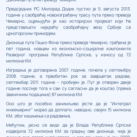
Предсједник РС Милорад Додик пустио је 5. августа 2013.
године у саобраћај новоизграђену трасу пута преко превоја
Чемерно, оцјењујући је као историјски пројекат који ће
представљати најкраћу саобраћајну везу Србије са
црногорским приморјем.
Дионица пута Гацко-Фоча преко превоја Чемерно, грађена је
пет година, новцем из економско-социјалне компоненте
Развојног програма Републике Српске, у износу од 72
милиона КМ.
Изградња је договорена 2007. године, почела у септембру
2008. године, а првобитан рок за завршетак радова,
септембар 2011. године – пробијен је. Пут је отворен двије
године послије тога и сви су сагласни да је коштао (према
званичним подацима) 87 милиона КМ.
Оно што је посебно занимљиво јесте да је “Интеграл
инжењеринг” морао да доплати, наводно, својих 15 милиона
КМ, због кашњења са радовима.
Међутим, јасно се види да је Влада Републике Српске
издвојила 72 милиона КМ за градњу ове дионице, чија је