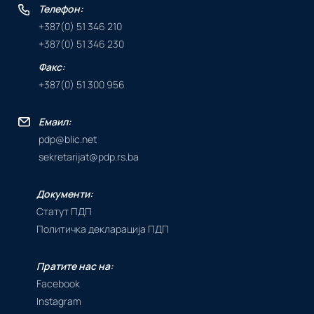
Телефон:
+387(0) 51 346 210
+387(0) 51 346 230
Факс:
+387(0) 51 300 956
Емаил:
pdp@blic.net
sekretarijat@pdp.rs.ba
Документи:
Статут ПДП
Политичка декларација ПДП
Пратите нас на:
Facebook
Instagram