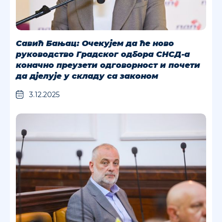
Савић Бањац: Очекујем да ће ново
руководство Градског одбора СНСД-а
коначно преузети одговорност и почети
да дјелује у складу са законом
3.12.2025