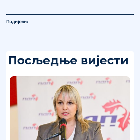
Подијели:
Посљедње вијести