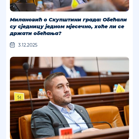
Милановић о Скупштини града: Обећали
су сједницу једном мјесечно, хоће ли се
држати обећања?
3.12.2025