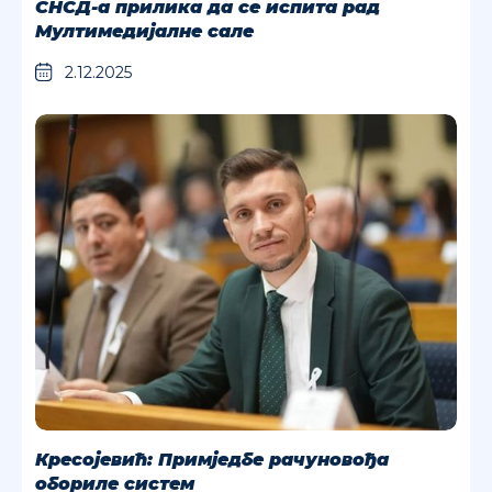
СНСД-а прилика да се испита рад
Мултимедијалне сале
2.12.2025
Кресојевић: Примједбе рачуновођа
обориле систем