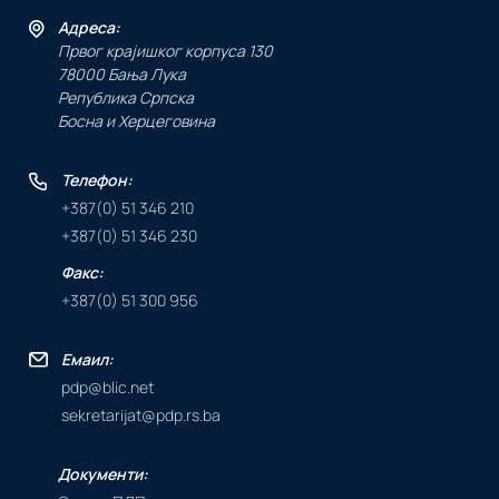
Адреса:
Првог крајишког корпуса 130
78000 Бања Лука
Република Српска
Босна и Херцеговина
Телефон:
+387(0) 51 346 210
+387(0) 51 346 230
Факс:
+387(0) 51 300 956
Емаил:
pdp@blic.net
sekretarijat@pdp.rs.ba
Документи: