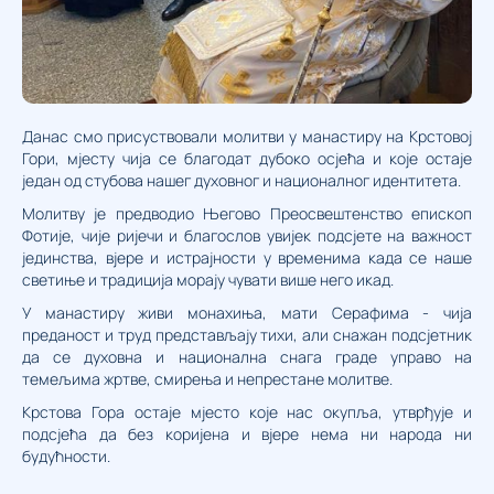
Данас смо присуствовали молитви у манастиру на Крстовој
Гори, мјесту чија се благодат дубоко осјећа и које остаје
један од стубова нашег духовног и националног идентитета.
Молитву је предводио Његово Преосвештенство епископ
Фотије, чије ријечи и благослов увијек подсјете на важност
јединства, вјере и истрајности у временима када се наше
светиње и традиција морају чувати више него икад.
У манастиру живи монахиња, мати Серафима - чија
преданост и труд представљају тихи, али снажан подсјетник
да се духовна и национална снага граде управо на
темељима жртве, смирења и непрестане молитве.
Крстова Гора остаје мјесто које нас окупља, утврђује и
подсјећа да без коријена и вјере нема ни народа ни
будућности.